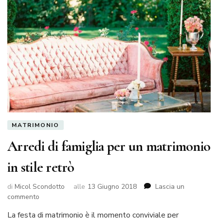
MATRIMONIO
Arredi di famiglia per un matrimonio
in stile retrò
di
Micol Scondotto
alle
13 Giugno 2018
Lascia un
su
commento
Arredi
La festa di matrimonio è il momento conviviale per
di