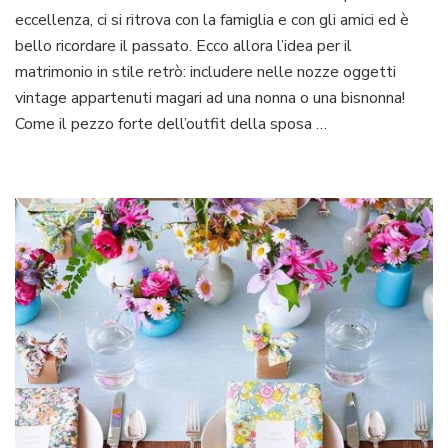
eccellenza, ci si ritrova con la famiglia e con gli amici ed è
famiglia
per
bello ricordare il passato. Ecco allora l’idea per il
un
matrimonio in stile retrò: includere nelle nozze oggetti
matrimonio
vintage appartenuti magari ad una nonna o una bisnonna!
in
Come il pezzo forte dell’outfit della sposa …
stile
retrò