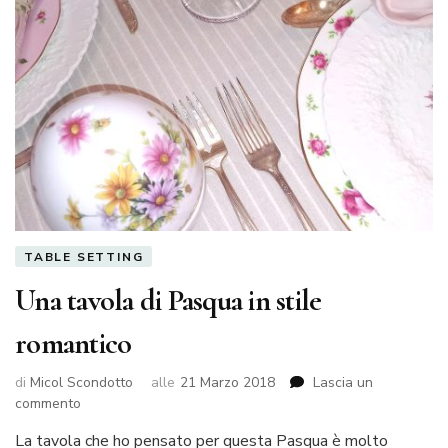
TABLE SETTING
Una tavola di Pasqua in stile
romantico
di
Micol Scondotto
alle
21 Marzo 2018
Lascia un
su
commento
Una
La tavola che ho pensato per questa Pasqua è molto
tavola