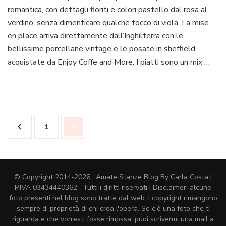
romantica, con dettagli fioriti e colori pastello dal rosa al
di
Pasqua
verdino, senza dimenticare qualche tocco di viola. La mise
in
en place arriva direttamente dall’Inghilterra con le
stile
bellissime porcellane vintage e le posate in sheffield
romantico
acquistate da Enjoy Coffe and More. I piatti sono un mix …
Paginazione
Pagina
Pagina
1
2
degli
articoli
© Copyright 2014-2026 · Amate Stanze Blog By Carla Costa |
P.IVA 03434440362 · Tutti i diritti riservati | Disclaimer: alcune
foto presenti nel blog sono tratte dal web. I copyright rimangono
sempre di proprietà di chi crea l'opera. Se c'è una foto che ti
riguarda e che vorresti fosse rimossa, puoi scrivermi una mail a