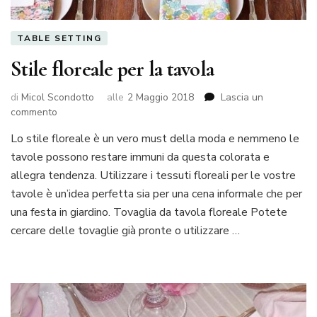
TABLE SETTING
Stile floreale per la tavola
di
Micol Scondotto
alle
2 Maggio 2018
Lascia un
su
commento
Stile
Lo stile floreale è un vero must della moda e nemmeno le
floreale
tavole possono restare immuni da questa colorata e
per
la
allegra tendenza. Utilizzare i tessuti floreali per le vostre
tavola
tavole è un’idea perfetta sia per una cena informale che per
una festa in giardino. Tovaglia da tavola floreale Potete
cercare delle tovaglie già pronte o utilizzare …