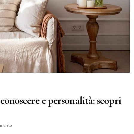
 conoscere e personalità: scopri
su
mmento
12