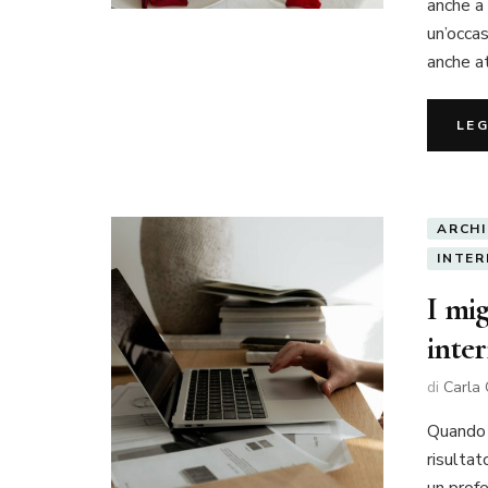
anche a 
un’occas
anche at
LE
ARCH
INTER
I mi
inte
di
Carla 
Quando s
risultat