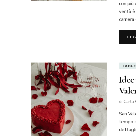
con più 
verità è
carriera
LE
TABLE
Idee 
Vale
di
Carla 
San Vale
tempo e
dettagli