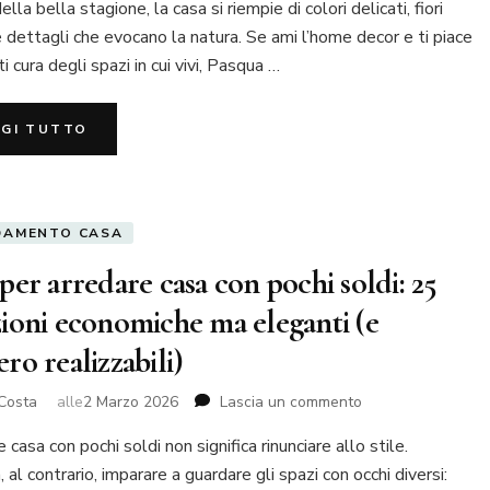
della bella stagione, la casa si riempie di colori delicati, fiori
Pasqua:
e dettagli che evocano la natura. Se ami l’home decor e ti piace
guida
i cura degli spazi in cui vivi, Pasqua …
completa
e
idee
GGI TUTTO
eleganti
DAMENTO CASA
per arredare casa con pochi soldi: 25
zioni economiche ma eleganti (e
ro realizzabili)
su
Costa
alle
2 Marzo 2026
Lascia un commento
Idee
 casa con pochi soldi non significa rinunciare allo stile.
per
arredare
a, al contrario, imparare a guardare gli spazi con occhi diversi: