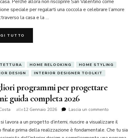
casa. Perché allora non riscoprire San Valentino come
di
ione speciale per regalarti una coccola e celebrare l’amore
San
Valentino
traverso la casa e la …
e
creare
GGI TUTTO
un’atmosfera
romantica
ITETTURA
HOME RELOOKING
HOME STYLING
IOR DESIGN
INTERIOR DESIGNER TOOLKIT
gliori programmi per progettare
rni: guida completa 2026
su
Costa
alle
12 Gennaio 2026
Lascia un commento
I
i lavora a un progetto d’interni, riuscire a visualizzare il
migliori
programmi
o finale prima della realizzazione è fondamentale. Che tu sia
per