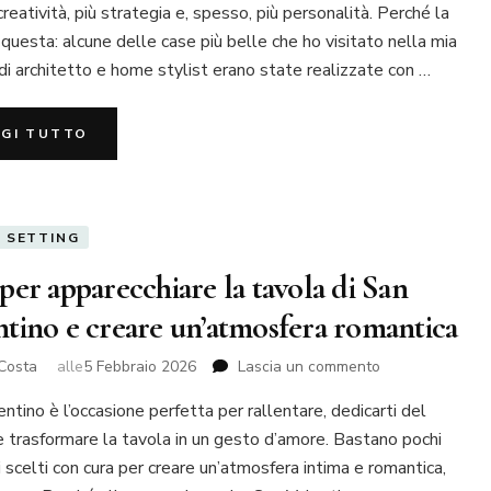
casa
creatività, più strategia e, spesso, più personalità. Perché la
con
 questa: alcune delle case più belle che ho visitato nella mia
pochi
 di architetto e home stylist erano state realizzate con …
soldi:
25
soluzioni
GGI TUTTO
economiche
ma
eleganti
(e
davvero
 SETTING
realizzabili)
per apparecchiare la tavola di San
ntino e creare un’atmosfera romantica
su
Costa
alle
5 Febbraio 2026
Lascia un commento
Idee
ntino è l’occasione perfetta per rallentare, dedicarti del
per
apparecchiare
 trasformare la tavola in un gesto d’amore. Bastano pochi
la
 scelti con cura per creare un’atmosfera intima e romantica,
tavola