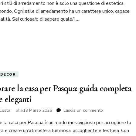
vari stili di arredamento non è solo una questione di estetica,
stili
di
mondo. Ogni stile di arredamento ha un carattere unico, capace
arredamento
alità. Sei curiosa/o di sapere quale/i …
da
conoscere
e
personalità:
scopri
quale
fa
per
te
 DECOR
rare la casa per Pasqua: guida completa
e eleganti
su
Costa
alle
19 Marzo 2026
Lascia un commento
Decorare
e la casa per Pasqua è un modo meraviglioso per accogliere la
la
casa
ra e creare un’atmosfera luminosa, accogliente e festosa. Con
per