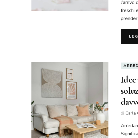
l’arrivo 
freschi 
prendert
LE
ARRE
Idee 
solu
davve
di
Carla 
Arredare
Signific