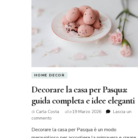
HOME DECOR
Decorare la casa per Pasqua:
guida completa e idee eleganti
di
Carla Costa
alle
19 Marzo 2026
Lascia un
su
commento
Decorare
Decorare la casa per Pasqua è un modo
la
meraviglioso per accogliere la primavera e creare
casa