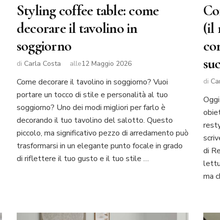
Styling coffee table: come
Cor
decorare il tavolino in
(il
soggiorno
con
su
di
Carla Costa
alle
12 Maggio 2026
su
Come decorare il tavolino in soggiorno? Vuoi
di
Ca
Come
portare un tocco di stile e personalità al tuo
rinfrescare
Oggi
soggiorno? Uno dei modi migliori per farlo è
casa
obie
senza
decorando il tuo tavolino del salotto. Questo
resty
condizionatore
piccolo, ma significativo pezzo di arredamento può
scri
(e
trasformarsi in un elegante punto focale in grado
renderla
di R
di riflettere il tuo gusto e il tuo stile …
più
lett
bella
ma ch
d’estate)