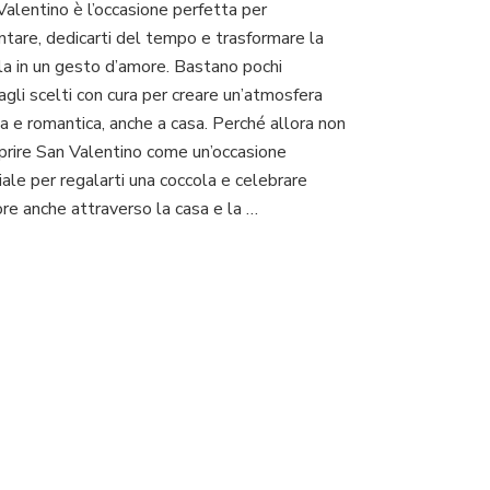
Valentino è l’occasione perfetta per
per
entare, dedicarti del tempo e trasformare la
apparecchiare
la
la in un gesto d’amore. Bastano pochi
tavola
agli scelti con cura per creare un’atmosfera
di
ma e romantica, anche a casa. Perché allora non
San
oprire San Valentino come un’occasione
Valentino
e
iale per regalarti una coccola e celebrare
creare
ore anche attraverso la casa e la …
un’atmosfera
romantica