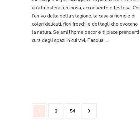
per
un’atmosfera luminosa, accogliente e festosa. Co
Pasqua:
l’arrivo della bella stagione, la casa si riempie di
guida
colori delicati, fiori freschi e dettagli che evocano
completa
la natura. Se ami l’home decor e ti piace prenderti
e
idee
cura degli spazi in cui vivi, Pasqua …
eleganti
Paginazione
Pagina
Pagina
Pagina
1
2
54
degli
articoli