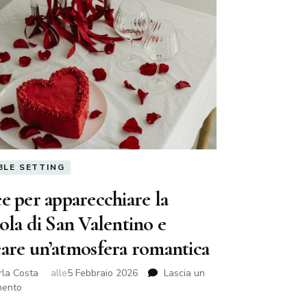
segreti
per
avere
successo
BLE SETTING
e per apparecchiare la
ola di San Valentino e
eare un’atmosfera romantica
rla Costa
alle
5 Febbraio 2026
Lascia un
su
ento
Idee