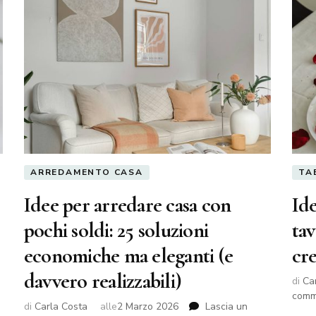
ARREDAMENTO CASA
TA
Idee per arredare casa con
Ide
pochi soldi: 25 soluzioni
tav
economiche ma eleganti (e
cr
davvero realizzabili)
di
Ca
comm
di
Carla Costa
alle
2 Marzo 2026
Lascia un