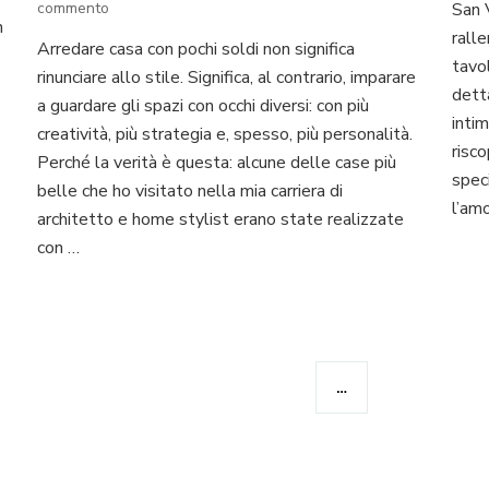
su
commento
San 
n
Idee
rall
Arredare casa con pochi soldi non significa
per
tavo
rinunciare allo stile. Significa, al contrario, imparare
arredare
dett
casa
a guardare gli spazi con occhi diversi: con più
con
inti
creatività, più strategia e, spesso, più personalità.
pochi
risc
Perché la verità è questa: alcune delle case più
soldi:
spec
belle che ho visitato nella mia carriera di
25
l’am
soluzioni
architetto e home stylist erano state realizzate
economiche
con …
ma
eleganti
(e
davvero
realizzabili)
…