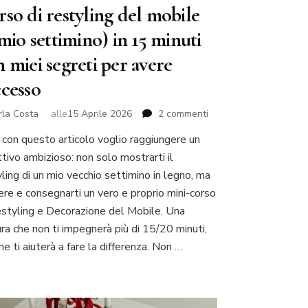
so di restyling del mobile
 mio settimino) in 15 minuti
 miei segreti per avere
ccesso
su
rla Costa
alle
15 Aprile 2026
2 commenti
Corso
 con questo articolo voglio raggiungere un
di
ttivo ambizioso: non solo mostrarti il
restyling
del
ling di un mio vecchio settimino in legno, ma
mobile
vere e consegnarti un vero e proprio mini-corso
(il
estyling e Decorazione del Mobile. Una
mio
ura che non ti impegnerà più di 15/20 minuti,
settimino)
in
e ti aiuterà a fare la differenza. Non …
15
minuti
con
miei