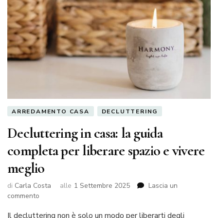
ARREDAMENTO CASA
DECLUTTERING
Decluttering in casa: la guida
completa per liberare spazio e vivere
meglio
di
Carla Costa
alle
1 Settembre 2025
Lascia un
su
commento
Decluttering
Il decluttering non è solo un modo per liberarti degli
in