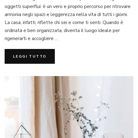
casa:
oggetti superflui: è un vero e proprio percorso per ritrovare
la
armonia negli spazi e leggerezza nella vita di tutti i giorni.
guida
La casa, infatti, riflette chi sei e come ti senti. Quando è
completa
ordinata e ben organizzata, diventa il luogo ideale per
per
liberare
rigenerarti e accogliere …
spazio
e
LEGGI TUTTO
vivere
meglio