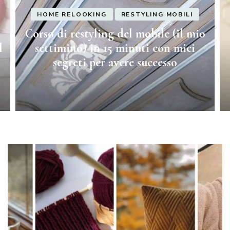
HOME RELOOKING
RESTYLING MOBILI
Corso di restyling del mobile (il mio
l
settimino) in 15 minuti con miei
segreti per avere successo