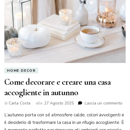
HOME DECOR
Come decorare e creare una casa
accogliente in autunno
su
di
Carla Costa
alle
27 Agosto 2025
Lascia un commento
Com
L’autunno porta con sé atmosfere calde, colori avvolgenti e
dec
e
il desiderio di trasformare la casa in un rifugio accogliente. È
cre
il momento perfetto per rinnovare gli ambienti con piccole