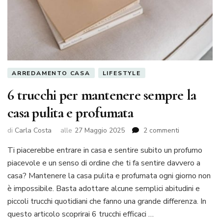
ARREDAMENTO CASA
LIFESTYLE
6 trucchi per mantenere sempre la
casa pulita e profumata
su
di
Carla Costa
alle
27 Maggio 2025
2 commenti
6
Ti piacerebbe entrare in casa e sentire subito un profumo
trucchi
per
piacevole e un senso di ordine che ti fa sentire davvero a
mantenere
casa? Mantenere la casa pulita e profumata ogni giorno non
sempre
è impossibile. Basta adottare alcune semplici abitudini e
la
piccoli trucchi quotidiani che fanno una grande differenza. In
casa
pulita
questo articolo scoprirai 6 trucchi efficaci …