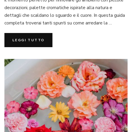
una
decorazioni, palette cromatiche ispirate alla natura e
cas
dettagli che scaldano lo sguardo e il cuore. In questa guida
acco
in
completa troverai tanti spunti su come arredare la …
aut
LEGGI TUTTO