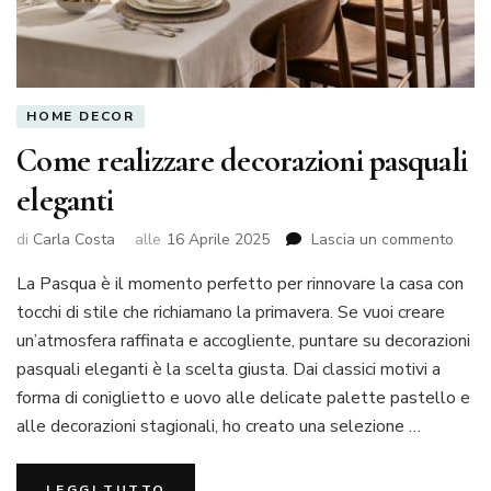
HOME DECOR
Come realizzare decorazioni pasquali
eleganti
su
di
Carla Costa
alle
16 Aprile 2025
Lascia un commento
Com
La Pasqua è il momento perfetto per rinnovare la casa con
reali
decor
tocchi di stile che richiamano la primavera. Se vuoi creare
pasqu
un’atmosfera raffinata e accogliente, puntare su decorazioni
elega
pasquali eleganti è la scelta giusta. Dai classici motivi a
forma di coniglietto e uovo alle delicate palette pastello e
alle decorazioni stagionali, ho creato una selezione …
LEGGI TUTTO