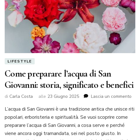
LIFESTYLE
Come preparare l’acqua di San
Giovanni: storia, significato e benefici
su
di
Carla Costa
alle
23 Giugno 2025
Lascia un commento
Com
L’acqua di San Giovanni è una tradizione antica che unisce riti
prep
l’ac
popolari, erboristeria e spiritualità. Se vuoi scoprire come
di
preparare l’acqua di San Giovanni, a cosa serve e perché
San
viene ancora oggi tramandata, sei nel posto giusto. In
Giov