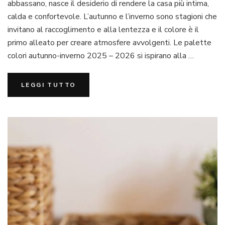
pe
abbassano, nasce il desiderio di rendere la casa più intima,
la
calda e confortevole. L’autunno e l’inverno sono stagioni che
ca
invitano al raccoglimento e alla lentezza e il colore è il
au
primo alleato per creare atmosfere avvolgenti. Le palette
in
20
colori autunno-inverno 2025 – 2026 si ispirano alla …
26
LEGGI TUTTO