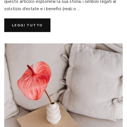
questo articolo esplorerai la sua storia, i simboli legati al
stori
sign
solstizio d’estate e i benefici (reali o …
e
bene
LEGGI TUTTO