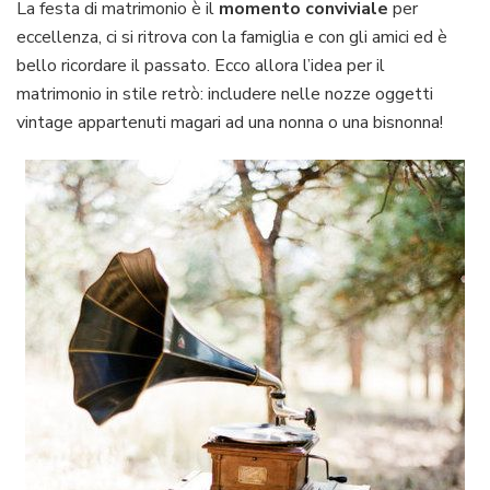
famiglia
La festa di matrimonio è il
momento conviviale
per
per
eccellenza, ci si ritrova con la famiglia e con gli amici ed è
un
bello ricordare il passato. Ecco allora l’idea per il
matrimonio
matrimonio in stile retrò: includere nelle nozze oggetti
in
stile
vintage appartenuti magari ad una nonna o una bisnonna!
retrò