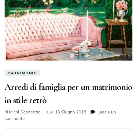
MATRIMONIO
Arredi di famiglia per un matrimonio
in stile retrò
di
Micol Scondotto
alle
13 Giugno 2018
Lascia un
su
commento
Arredi
di