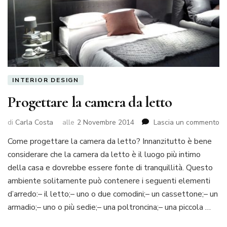
INTERIOR DESIGN
Progettare la camera da letto
su
di
Carla Costa
alle
2 Novembre 2014
Lascia un commento
Pr
Come progettare la camera da letto? Innanzitutto è bene
la
considerare che la camera da letto è il luogo più intimo
ca
da
della casa e dovrebbe essere fonte di tranquillità. Questo
le
ambiente solitamente può contenere i seguenti elementi
d’arredo:– il letto;– uno o due comodini;– un cassettone;– un
armadio;– uno o più sedie;– una poltroncina;– una piccola …