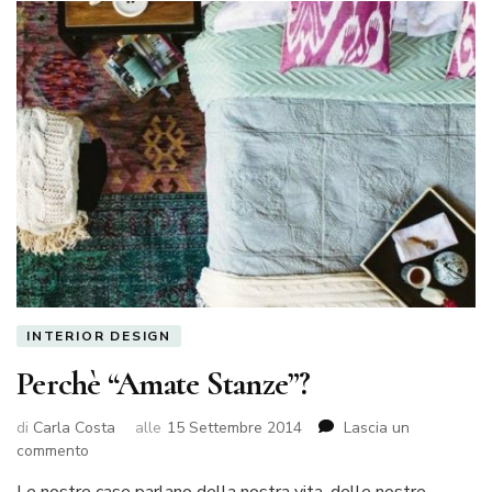
INTERIOR DESIGN
Perchè “Amate Stanze”?
di
Carla Costa
alle
15 Settembre 2014
Lascia un
su
commento
Perchè
Le nostre case parlano della nostra vita, delle nostre