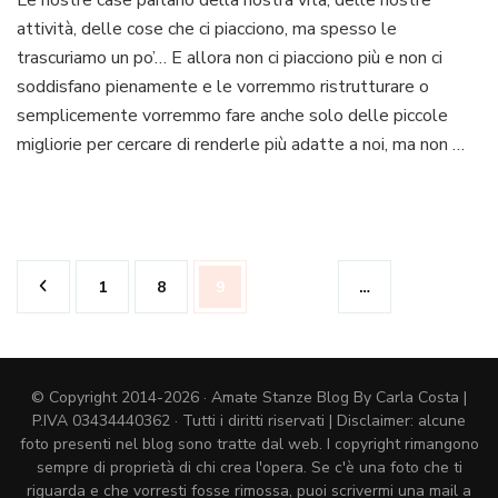
“Amate
attività, delle cose che ci piacciono, ma spesso le
Stanze”?
trascuriamo un po’… E allora non ci piacciono più e non ci
soddisfano pienamente e le vorremmo ristrutturare o
semplicemente vorremmo fare anche solo delle piccole
migliorie per cercare di renderle più adatte a noi, ma non …
Paginazione
Pagina
Pagina
Pagina
1
8
9
…
degli
articoli
© Copyright 2014-2026 · Amate Stanze Blog By Carla Costa |
P.IVA 03434440362 · Tutti i diritti riservati | Disclaimer: alcune
foto presenti nel blog sono tratte dal web. I copyright rimangono
sempre di proprietà di chi crea l'opera. Se c'è una foto che ti
riguarda e che vorresti fosse rimossa, puoi scrivermi una mail a