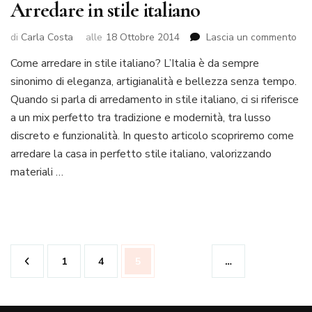
Arredare in stile italiano
su
di
Carla Costa
alle
18 Ottobre 2014
Lascia un commento
Arr
Come arredare in stile italiano? L’Italia è da sempre
in
sinonimo di eleganza, artigianalità e bellezza senza tempo.
stil
ita
Quando si parla di arredamento in stile italiano, ci si riferisce
a un mix perfetto tra tradizione e modernità, tra lusso
discreto e funzionalità. In questo articolo scopriremo come
arredare la casa in perfetto stile italiano, valorizzando
materiali …
Paginazione
Pagina
Pagina
Pagina
1
4
5
…
degli
articoli