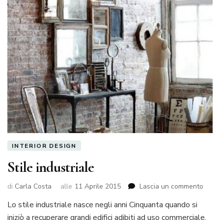
INTERIOR DESIGN
Stile industriale
su
di
Carla Costa
alle
11 Aprile 2015
Lascia un commento
Stile
Lo stile industriale nasce negli anni Cinquanta quando si
indus
iniziò a recuperare grandi edifici adibiti ad uso commerciale,