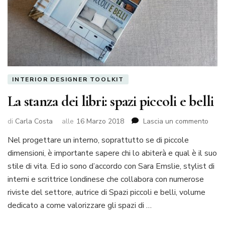
INTERIOR DESIGNER TOOLKIT
La stanza dei libri: spazi piccoli e belli
su
di
Carla Costa
alle
16 Marzo 2018
Lascia un commento
La
Nel progettare un interno, soprattutto se di piccole
stan
dimensioni, è importante sapere chi lo abiterà e qual è il suo
dei
libri:
stile di vita. Ed io sono d’accordo con Sara Emslie, stylist di
spazi
interni e scrittrice londinese che collabora con numerose
picco
riviste del settore, autrice di Spazi piccoli e belli, volume
e
dedicato a come valorizzare gli spazi di …
belli