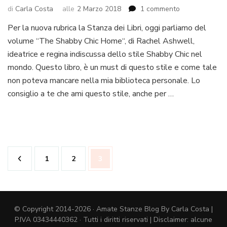
su
di
Carla Costa
alle
2 Marzo 2018
1 commento
La
Per la nuova rubrica la Stanza dei Libri, oggi parliamo del
stanza
volume “The Shabby Chic Home“, di Rachel Ashwell,
dei
libri:
ideatrice e regina indiscussa dello stile Shabby Chic nel
The
mondo. Questo libro, è un must di questo stile e come tale
Shabby
non poteva mancare nella mia biblioteca personale. Lo
Chic
consiglio a te che ami questo stile, anche per …
Home
Paginazione
Pagina
Pagina
Pagina
1
2
3
degli
articoli
© Copyright 2014-2026 · Amate Stanze Blog By Carla Costa |
P.IVA 03434440362 · Tutti i diritti riservati | Disclaimer: alcune