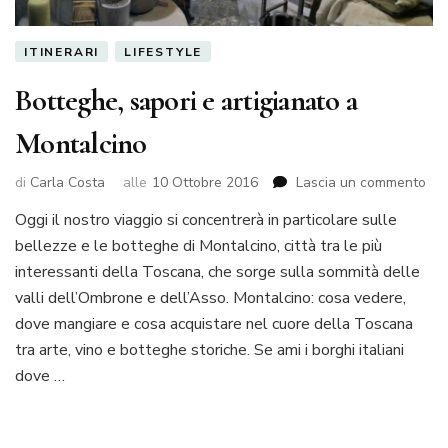
ITINERARI
LIFESTYLE
Botteghe, sapori e artigianato a
Montalcino
su
di
Carla Costa
alle
10 Ottobre 2016
Lascia un commento
Bot
Oggi il nostro viaggio si concentrerà in particolare sulle
sap
bellezze e le botteghe di Montalcino, città tra le più
e
art
interessanti della Toscana, che sorge sulla sommità delle
a
valli dell’Ombrone e dell’Asso. Montalcino: cosa vedere,
Mon
dove mangiare e cosa acquistare nel cuore della Toscana
tra arte, vino e botteghe storiche. Se ami i borghi italiani
dove …