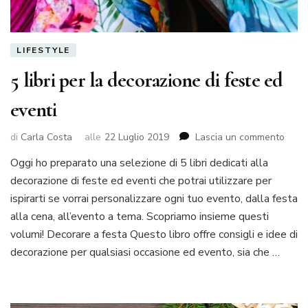
LIFESTYLE
5 libri per la decorazione di feste ed
eventi
su
di
Carla Costa
alle
22 Luglio 2019
Lascia un commento
5
Oggi ho preparato una selezione di 5 libri dedicati alla
libri
decorazione di feste ed eventi che potrai utilizzare per
per
la
ispirarti se vorrai personalizzare ogni tuo evento, dalla festa
deco
alla cena, all’evento a tema. Scopriamo insieme questi
di
volumi! Decorare a festa Questo libro offre consigli e idee di
feste
decorazione per qualsiasi occasione ed evento, sia che …
ed
event