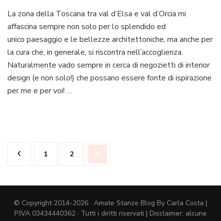
Un
La zona della Toscana tra val d’Elsa e val d’Orcia mi
pom
affascina sempre non solo per lo splendido ed
tra
Mont
unico paesaggio e le bellezze architettoniche, ma anche per
e
la cura che, in generale, si riscontra nell’accoglienza.
Buo
Naturalmente vado sempre in cerca di negozietti di interior
design (e non solo!) che possano essere fonte di ispirazione
per me e per voi! …
Paginazione
Pagina
Pagina
Pagina
1
2
3
degli
articoli
© Copyright 2014-2026 · Amate Stanze Blog By Carla Costa |
P.IVA 03434440362 · Tutti i diritti riservati | Disclaimer: alcune