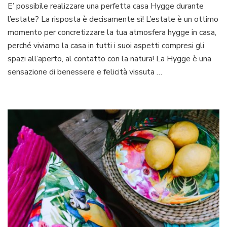
E’ possibile realizzare una perfetta casa Hygge durante
hygge
l’estate? La risposta è decisamente sì! L’estate è un ottimo
per
vivere
momento per concretizzare la tua atmosfera hygge in casa,
al
perché viviamo la casa in tutti i suoi aspetti compresi gli
meglio
spazi all’aperto, al contatto con la natura! La Hygge è una
la
sensazione di benessere e felicità vissuta …
casa
d’estate