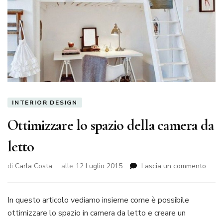
INTERIOR DESIGN
Ottimizzare lo spazio della camera da
letto
su
di
Carla Costa
alle
12 Luglio 2015
Lascia un commento
Ottim
lo
spazi
In questo articolo vediamo insieme come è possibile
della
ottimizzare lo spazio in camera da letto e creare un
came