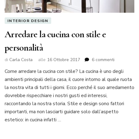
INTERIOR DESIGN
Arredare la cucina con stile e
personalità
su
di
Carla Costa
alle
16 Ottobre 2017
6 commenti
Arredare
Come arredare la cucina con stile? La cucina è uno degli
la
ambienti principali della casa, il cuore intorno al quale ruota
cucina
con
la nostra vita di tutti i giorni. Ecco perché il suo arredamento
stile
dovrebbe rispecchiare i nostri gusti ed interessi,
e
raccontando la nostra storia. Stile e design sono fattori
personalità
importanti, ma non lasciarti guidare solo dall’aspetto
estetico: in cucina infatti …