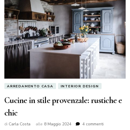
ARREDAMENTO CASA
INTERIOR DESIGN
Cucine in stile provenzale: rustiche e
chic
su
di
Carla Costa
alle
8 Maggio 2024
4 commenti
Cucine