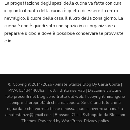
La progettazione degli spazi della cucina va fatta con cura
cucina:
in quanto il ruolo della cucina è quello di essere il centro
progettazione
degli
nevralgico, il cuore della casa, il fulcro della zona giorno. La
spazi
cucina è non è quindi solo uno spazio in cui organizzare e
preparare il cibo e dove è possibile conservare le provviste
e in …
© Copyright 2014-2026 · Amate Stanze Blog By Carla Costa |
P.IVA 03434440362 · Tutti i diritti riservati | Disclaimer: alcune
foto presenti nel blog sono tratte dal web. I copyright rimangono
sempre di proprietà di chi crea l'opera. Se c'è una foto che ti
riguarda e che vorresti fosse rimossa, puoi scrivermi una mail a
amatestanze@gmail.com |
Blossom Chic | Sviluppato da
Blossom
Themes
. Powered by
WordPress
.
Privacy policy