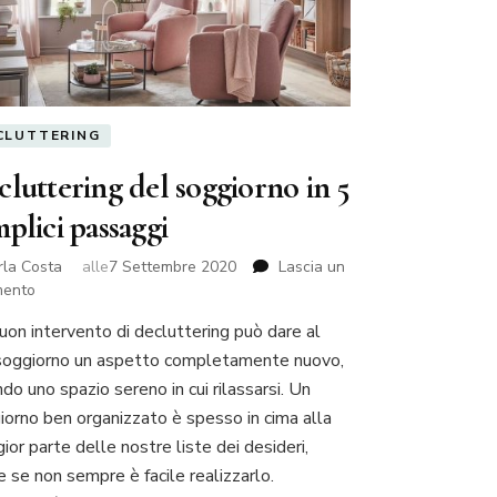
CLUTTERING
luttering del soggiorno in 5
plici passaggi
rla Costa
alle
7 Settembre 2020
Lascia un
su
ento
Decluttering
uon intervento di decluttering può dare al
del
soggiorno un aspetto completamente nuovo,
soggiorno
in
do uno spazio sereno in cui rilassarsi. Un
5
iorno ben organizzato è spesso in cima alla
semplici
or parte delle nostre liste dei desideri,
passaggi
e se non sempre è facile realizzarlo.