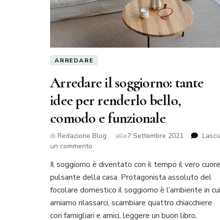
ARREDARE
Arredare il soggiorno: tante
idee per renderlo bello,
comodo e funzionale
di
Redazione Blog
alle
7 Settembre 2021
Lasci
su
un commento
Arredare
Il soggiorno è diventato con il tempo il vero cuor
il
pulsante della casa. Protagonista assoluto del
soggiorno:
tante
focolare domestico il soggiorno è l’ambiente in cu
idee
amiamo rilassarci, scambiare quattro chiacchiere
per
con famigliari e amici, leggere un buon libro,
renderlo