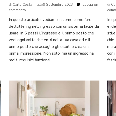
u
di
Carla Costa
alle
9 Settembre 2023
Lascia un
di
Ca
ucine
su
commento
comm
n
Fare
In questo articolo, vediamo insieme come fare
In q
tile
decluttering
rovenzale:
decluttering nell’ingresso con un sistema facile da
nell’ingresso
e ide
ustiche
in
usare, in 5 passi! L’ingresso è il primo posto che
stile
5
vedi ogni volta che entri nella tua casa ed è il
chic
hic
passi
primo posto che accoglie gli ospiti e crea una
mura
prima impressione. Non solo, ma un ingresso ha
con i
n
molti requisiti funzionali. …
fasc