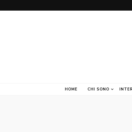
Amate Stanze
Blog di Interior Design e Arredamento
HOME
CHI SONO
INTE