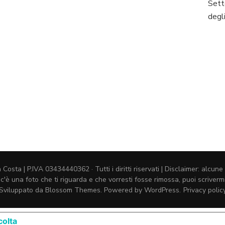
Sett
degl
ta | P.IVA 03434440362 · Tutti i diritti riservati | Disclaimer: alcune 
 c'è una foto che ti riguarda e che vorresti fosse rimossa, puoi scriv
Sviluppato da
Blossom Themes
. Powered by
WordPress
.
Privacy polic
colta
LE TUE PREFERENZE RELATIVE ALL