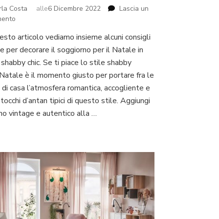
rla Costa
alle
6 Dicembre 2022
Lascia un
su
ento
Decorare
uesto articolo vediamo insieme alcuni consigli
il
e per decorare il soggiorno per il Natale in
soggiorno
per
 shabby chic. Se ti piace lo stile shabby
il
, Natale è il momento giusto per portare fra le
Natale
 di casa l’atmosfera romantica, accogliente e
in
 tocchi d’antan tipici di questo stile. Aggiungi
stile
shabby
ino vintage e autentico alla …
chic