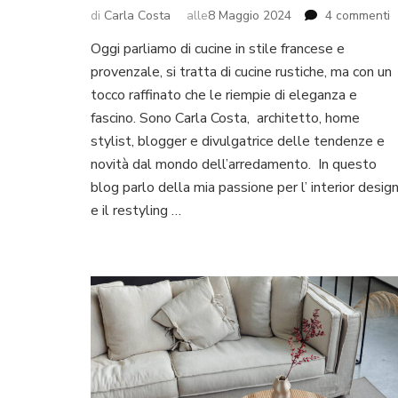
s
di
Carla Costa
alle
8 Maggio 2024
4 commenti
C
Oggi parliamo di cucine in stile francese e
i
provenzale, si tratta di cucine rustiche, ma con un
s
p
tocco raffinato che le riempie di eleganza e
r
fascino. Sono Carla Costa, architetto, home
e
stylist, blogger e divulgatrice delle tendenze e
c
novità dal mondo dell’arredamento. In questo
blog parlo della mia passione per l’ interior desig
e il restyling …