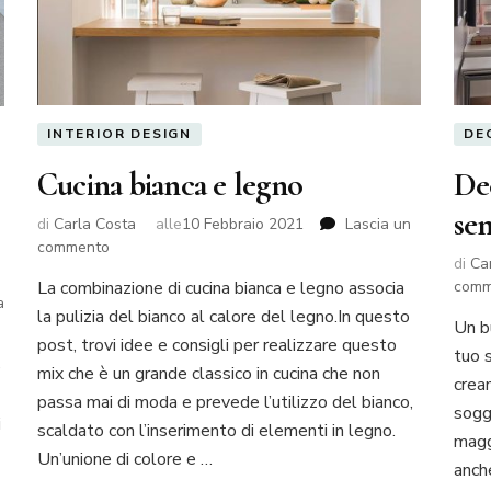
INTERIOR DESIGN
DE
Cucina bianca e legno
Dec
sem
di
Carla Costa
alle
10 Febbraio 2021
Lascia un
su
commento
di
Ca
Cucina
La combinazione di cucina bianca e legno associa
comm
bianca
a
la pulizia del bianco al calore del legno.In questo
e
Un b
legno
post, trovi idee e consigli per realizzare questo
tuo 
e
mix che è un grande classico in cucina che non
crean
passa mai di moda e prevede l’utilizzo del bianco,
sogg
i
scaldato con l’inserimento di elementi in legno.
maggi
Un’unione di colore e …
anch