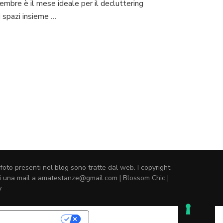
embre è il mese ideale per il decluttering
i spazi insieme …
foto presenti nel blog sono tratte dal web. I copyright
ermi una mail a amatestanze@gmail.com |
Blossom Chic |
y
A PRIVACY