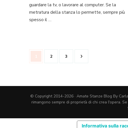
guardare la tv, o lavorare al computer. Se la
bello,
comodo
metratura della stanza lo permette, sempre più
e
spesso il …
funzionale
Paginazione
Pagina
Pagina
Pagina
1
2
3
degli
articoli
© Copyright 2014-2026 · Amate Stanze Blog By Carla Cos
rimangono sempre di proprietà di chi crea l'opera. Se
Informativa sulla rac