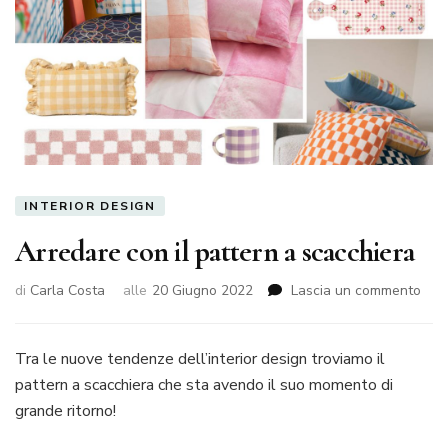
INTERIOR DESIGN
Arredare con il pattern a scacchiera
su
di
Carla Costa
alle
20 Giugno 2022
Lascia un commento
Arr
con
il
Tra le nuove tendenze dell’interior design troviamo il
patt
pattern a scacchiera che sta avendo il suo momento di
a
grande ritorno!
scac