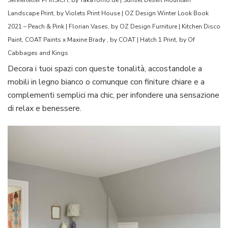
Servierteller PFIRSICH, by TakaTomo.de | Sunset Desert Mountain
Landscape Print, by Violets Print House | OZ Design Winter Look Book
2021 – Peach & Pink | Florian Vases, by OZ Design Furniture | Kitchen Disco
Paint, COAT Paints x Maxine Brady , by COAT | Hatch 1 Print, by Of
Cabbages and Kings
Decora i tuoi spazi con queste tonalità, accostandole a
mobili in legno bianco o comunque con finiture chiare e a
complementi semplici ma chic, per infondere una sensazione
di relax e benessere.