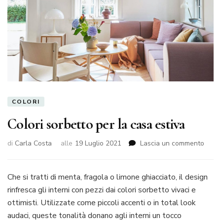
COLORI
Colori sorbetto per la casa estiva
su
di
Carla Costa
alle
19 Luglio 2021
Lascia un commento
Color
sorbe
per
Che si tratti di menta, fragola o limone ghiacciato, il design
la
rinfresca gli interni con pezzi dai colori sorbetto vivaci e
casa
ottimisti. Utilizzate come piccoli accenti o in total look
estiv
audaci, queste tonalità donano agli interni un tocco