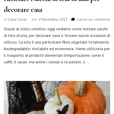
decorare casa
su
di
Carla Costa
alle
4 Novembre 2022
Lascia un commento
Ri
Grazie al riciclo creativo, oggi vediamo come riciclare sacchi
i
di tela di iuta, per decorare casa e trovare nuove occasioni di
sa
di
utilizzo. La iuta è una particolare fibra vegetale totalmente
te
biodegradabile, riciclabile ed economica. Viene utilizzata per
di
il trasporto di prodotti alimentari d’importazione, come il
iu
caffè, il cacao, ma anche i cereali e le patate, o …
pe
de
ca