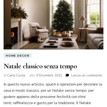
HOME DECOR
Natale classico senza tempo
su
di
Carla Costa
alle
9 Dicembre 2021
Lascia un commento
Na
In questo nuovo articolo, spunti e ispirazioni per decorare la
cla
casa in modo classico, per un Natale senza tempo, per
se
te
godere appieno delle prossime festività con ritmi
lenti, raffinatezza e gusto per la tradizione. Il Natale