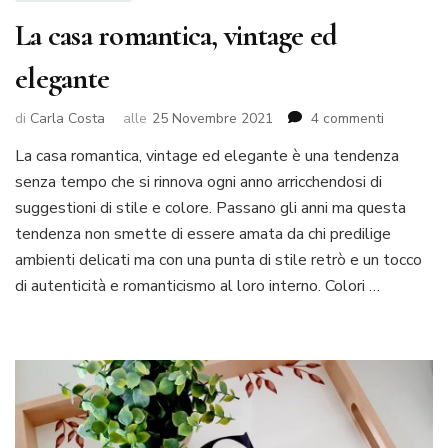
La casa romantica, vintage ed
elegante
su
di
Carla Costa
alle
25 Novembre 2021
4 commenti
La
La casa romantica, vintage ed elegante è una tendenza
casa
senza tempo che si rinnova ogni anno arricchendosi di
romantica
vintage
suggestioni di stile e colore. Passano gli anni ma questa
ed
tendenza non smette di essere amata da chi predilige
elegante
ambienti delicati ma con una punta di stile retrò e un tocco
di autenticità e romanticismo al loro interno. Colori …