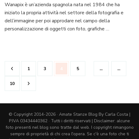
Wanap
Wanapix è un’azienda spagnola nata nel 1984 che ha
iniziato la propria attività nel settore della fotografia e
dell’immagine per poi approdare nel campo della
personalizzazione di oggetti con foto, grafiche …
Paginazione
Pagina
Pagina
Pagina
Pagina
1
3
4
5
…
…
degli
articoli
Pagina
10
© Copyright 2014-2026 · Amate Stanze Blog By Carla Costa |
P.IVA 03434440362 · Tutti i diritti riservati | Disclaimer: alcune
foto presenti nel blog sono tratte dal web. I copyright rimangono
sempre di proprietà di chi crea l'opera. Se c'è una foto che ti