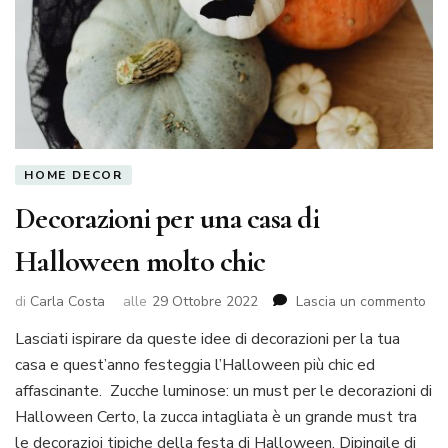
HOME DECOR
Decorazioni per una casa di
Halloween molto chic
su
di
Carla Costa
alle
29 Ottobre 2022
Lascia un commento
Dec
Lasciati ispirare da queste idee di decorazioni per la tua
per
casa e quest’anno festeggia l’Halloween più chic ed
un
cas
affascinante. Zucche luminose: un must per le decorazioni di
di
Halloween Certo, la zucca intagliata è un grande must tra
Ha
le decorazioi tipiche della festa di Halloween. Dipingile di
mol