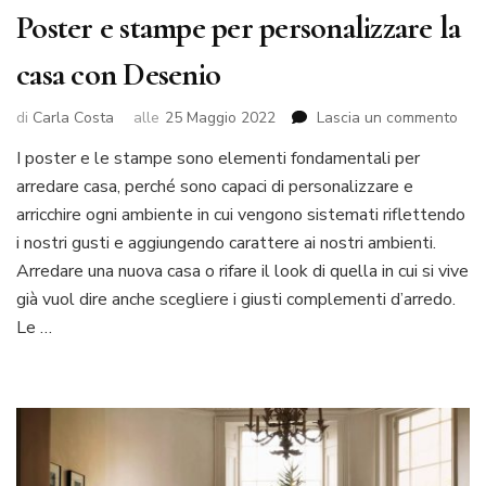
Poster e stampe per personalizzare la
casa con Desenio
su
di
Carla Costa
alle
25 Maggio 2022
Lascia un commento
Pos
I poster e le stampe sono elementi fondamentali per
e
arredare casa, perché sono capaci di personalizzare e
sta
per
arricchire ogni ambiente in cui vengono sistemati riflettendo
pers
i nostri gusti e aggiungendo carattere ai nostri ambienti.
la
Arredare una nuova casa o rifare il look di quella in cui si vive
cas
già vuol dire anche scegliere i giusti complementi d’arredo.
con
Des
Le …