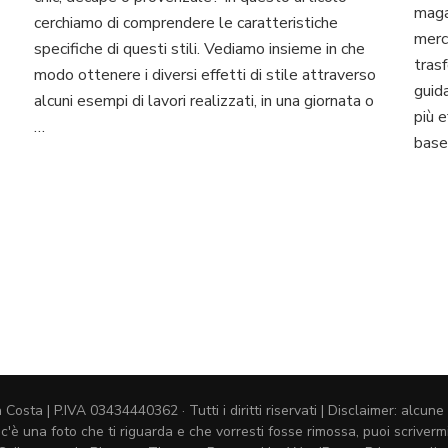
il
maga
cerchiamo di comprendere le caratteristiche
mobile
merc
specifiche di questi stili. Vediamo insieme in che
shabby
tras
modo ottenere i diversi effetti di stile attraverso
chic,
guida
décapé
alcuni esempi di lavori realizzati, in una giornata o
più e
o
…
provenzale?
base
ta | P.IVA 03434440362 · Tutti i diritti riservati | Disclaimer: alcune 
 c'è una foto che ti riguarda e che vorresti fosse rimossa, puoi scriv