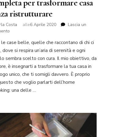
mpleta per trasformare casa
za ristrutturare
rla Costa
alle
6 Aprile 2020
Lascia un
su
ento
Home
le case belle, quelle che raccontano di chi ci
Relooking:
, dove si respira un’aria di serenità e ogni
la
guida
lo sembra scelto con cura. Il mio obiettivo, da
completa
e, è insegnarti a trasformare la tua casa in
per
ogo unico, che ti somigli davvero. È proprio
trasformare
questo che voglio parlarti dell’home
casa
senza
oking: una delle …
ristrutturare