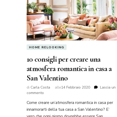
HOME RELOOKING
10 consigli per creare una
atmosfera romantica in casa a
San Valentino
di
Carla Costa
alle
14 Febbraio 2020
Lascia un
su
commento
10
Come creare un’atmosfera romantica in casa per
consigli
innamorarti della tua casa a San Valentino? E’
per
creare
vero che ogni giorno dovrebbe essere San