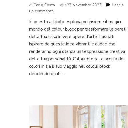
di
Carla Costa
alle
27 Novembre 2023
Lascia
su
un commento
Decorare
In questo articolo esploriamo insieme il magico
le
mondo del colour block per trasformare le pareti
pareti
con
della tua casa in vere opere d’arte. Lasciati
il
ispirare da queste idee vibranti e audaci che
colour
renderanno ogni stanza un l’espressione creativa
block
della tua personalità. Colour block: la scelta dei
colori Inizia il tuo viaggio nel colour block
decidendo quali …