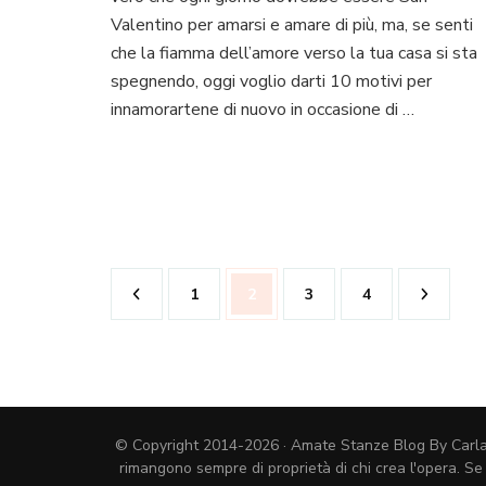
una
Valentino per amarsi e amare di più, ma, se senti
atmosfera
che la fiamma dell’amore verso la tua casa si sta
romantica
spegnendo, oggi voglio darti 10 motivi per
in
casa
innamorartene di nuovo in occasione di …
a
San
Valentino
Paginazione
Pagina
Pagina
Pagina
Pagina
1
2
3
4
degli
articoli
© Copyright 2014-2026 · Amate Stanze Blog By Carla Cos
rimangono sempre di proprietà di chi crea l'opera. Se