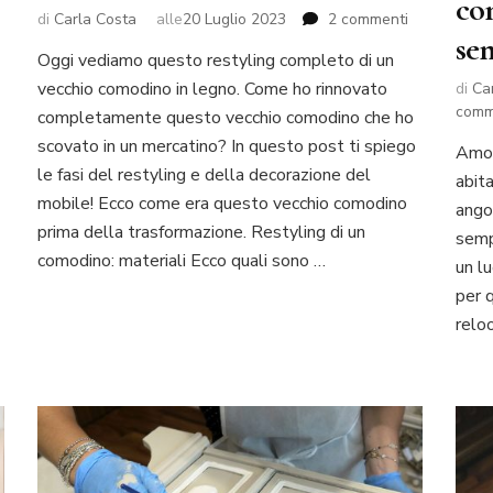
co
su
di
Carla Costa
alle
20 Luglio 2023
2 commenti
sen
Restyling
Oggi vediamo questo restyling completo di un
di
vecchio comodino in legno. Come ho rinnovato
un
di
Ca
vecchio
comm
completamente questo vecchio comodino che ho
comodino
scovato in un mercatino? In questo post ti spiego
Amo 
in
le fasi del restyling e della decorazione del
legno
abita
mobile! Ecco come era questo vecchio comodino
ango
prima della trasformazione. Restyling di un
sempr
comodino: materiali Ecco quali sono …
un lu
per 
relo