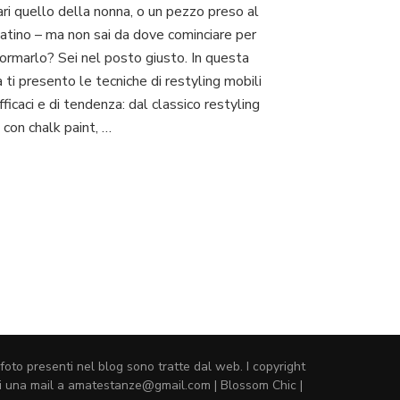
ri quello della nonna, o un pezzo preso al
restyling
per
atino – ma non sai da dove cominciare per
mobili
formarlo? Sei nel posto giusto. In questa
vecchi:
 ti presento le tecniche di restyling mobili
la
fficaci e di tendenza: dal classico restyling
guida
completa
 con chalk paint, …
per
rinnovarli
con
stile
foto presenti nel blog sono tratte dal web. I copyright
ermi una mail a amatestanze@gmail.com |
Blossom Chic |