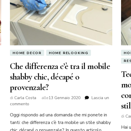
HOME DECOR
HOME RELOOKING
HO
RE
Che differenza c’è tra il mobile
Tec
shabby chic, décapé o
mob
provenzale?
co
di
Carla Costa
alle
13 Gennaio 2020
Lascia un
sti
su
commento
Che
Oggi rispondo ad una domanda che mi ponete in
differenza
di
Ca
tanti: che differenza c’è tra mobile un stile shabby
c’è
Hai 
tra
chic, décapé o provenzale? In questo articolo