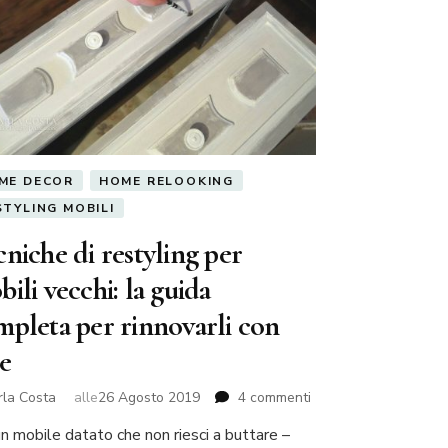
ME DECOR
HOME RELOOKING
STYLING MOBILI
niche di restyling per
ili vecchi: la guida
mpleta per rinnovarli con
le
su
rla Costa
alle
26 Agosto 2019
4 commenti
Tecniche
un mobile datato che non riesci a buttare –
di