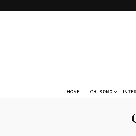
Amate Stanze
Blog di Interior Design e Arredamento
HOME
CHI SONO
INTE