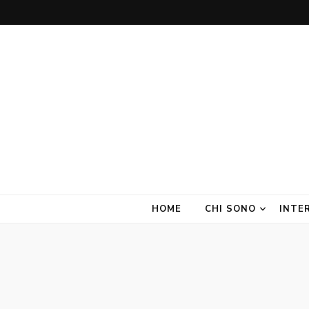
Amate Stanze
Blog di Interior Design e Arredamento
HOME
CHI SONO
INTE