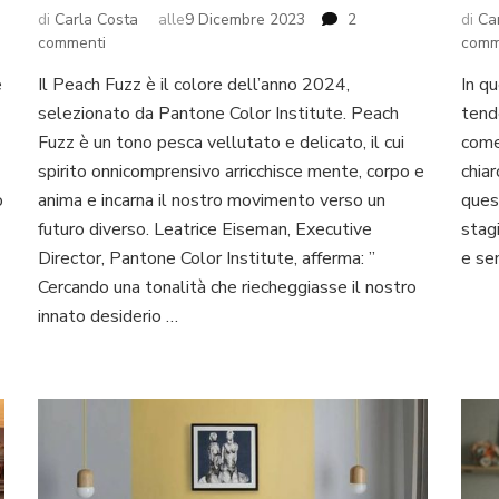
di
Carla Costa
alle
9 Dicembre 2023
2
di
Ca
su
commenti
comm
Arredare
e
Il Peach Fuzz è il colore dell’anno 2024,
In q
con
selezionato da Pantone Color Institute. Peach
Peach
tend
Fuzz
Fuzz è un tono pesca vellutato e delicato, il cui
come 
il
spirito onnicomprensivo arricchisce mente, corpo e
chiar
colore
o
anima e incarna il nostro movimento verso un
ques
dell’anno
futuro diverso. Leatrice Eiseman, Executive
stagi
Pantone
2024
Director, Pantone Color Institute, afferma: ”
e sen
Cercando una tonalità che riecheggiasse il nostro
innato desiderio …