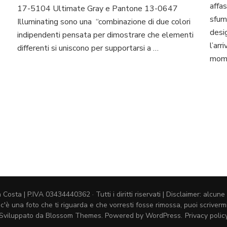
Gray
affas
17-5104 Ultimate Gray e Pantone 13-0647
i
sfum
Illuminating sono una “combinazione di due colori
colori
desig
Pantone
indipendenti pensata per dimostrare che elementi
per
l’arr
differenti si uniscono per supportarsi a …
il
mom
2021
ta | P.IVA 03434440362 · Tutti i diritti riservati | Disclaimer: alcune 
 c'è una foto che ti riguarda e che vorresti fosse rimossa, puoi scriv
Sviluppato da
Blossom Themes
. Powered by
WordPress
.
Privacy polic