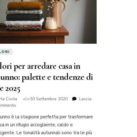
LORI
ori per arredare casa in
unno: palette e tendenze di
le 2025
rla Costa
alle
30 Settembre 2020
Lascia
su
ommento
Colori
tunno è la stagione perfetta per trasformare
ng
per
sa in un rifugio accogliente, caldo e
arredare
casa
lgente. Le tonalità autunnali sono tra le più