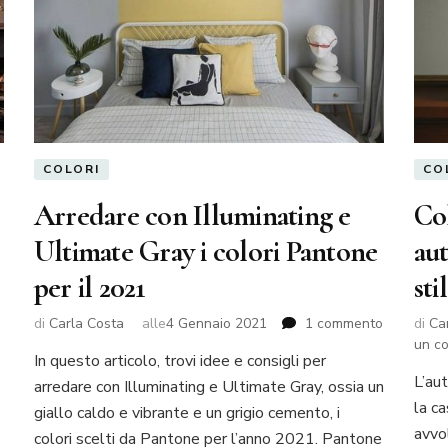
COLORI
CO
Arredare con Illuminating e
Col
Ultimate Gray i colori Pantone
aut
per il 2021
sti
su
di
Carla Costa
alle
4 Gennaio 2021
1 commento
di
Ca
Arredare
un c
In questo articolo, trovi idee e consigli per
con
L’au
arredare con Illuminating e Ultimate Gray, ossia un
Illuminati
e
la ca
giallo caldo e vibrante e un grigio cemento, i
Ultimate
avvo
colori scelti da Pantone per l’anno 2021. Pantone