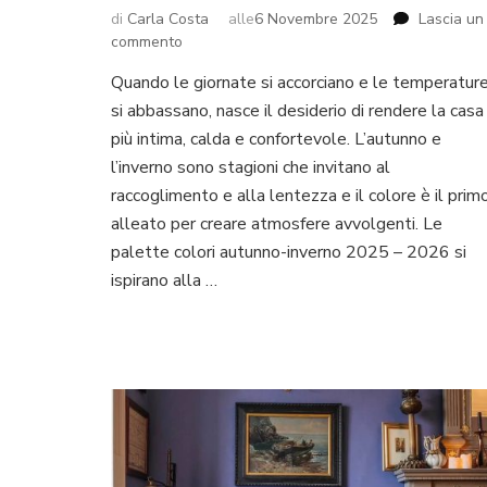
di
Carla Costa
alle
6 Novembre 2025
Lascia un
su
commento
Palette
Quando le giornate si accorciano e le temperatur
colori
si abbassano, nasce il desiderio di rendere la casa
per
la
più intima, calda e confortevole. L’autunno e
casa
l’inverno sono stagioni che invitano al
autunno-
raccoglimento e alla lentezza e il colore è il prim
inverno
alleato per creare atmosfere avvolgenti. Le
2025-
26
palette colori autunno-inverno 2025 – 2026 si
ispirano alla …