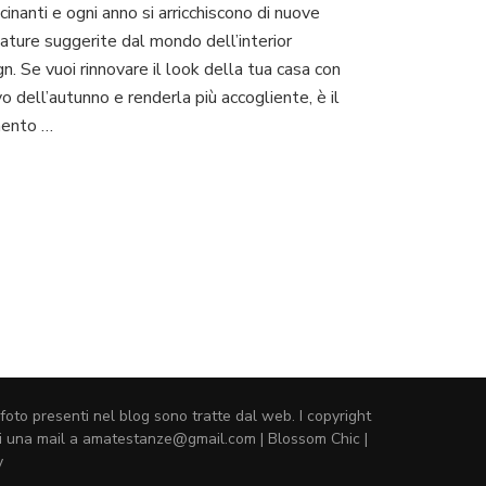
in
cinanti e ogni anno si arricchiscono di nuove
autunno:
ature suggerite dal mondo dell’interior
palette
n. Se vuoi rinnovare il look della tua casa con
e
tendenze
ivo dell’autunno e renderla più accogliente, è il
di
ento …
stile
2025
foto presenti nel blog sono tratte dal web. I copyright
ermi una mail a amatestanze@gmail.com |
Blossom Chic |
y