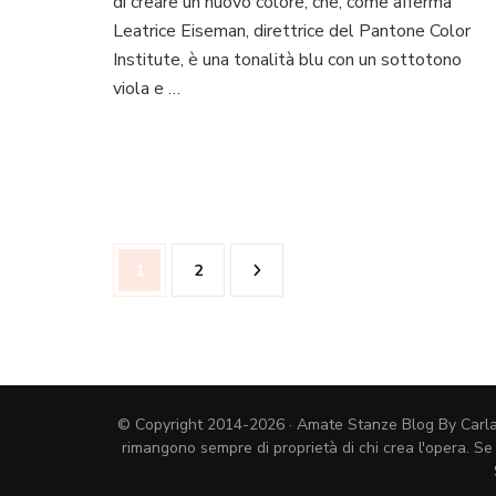
di creare un nuovo colore, che, come afferma
Pantone
Leatrice Eiseman, direttrice del Pantone Color
dell’anno
2022
Institute, è una tonalità blu con un sottotono
viola e …
Paginazione
Pagina
Pagina
1
2
degli
articoli
© Copyright 2014-2026 · Amate Stanze Blog By Carla Cos
rimangono sempre di proprietà di chi crea l'opera. Se