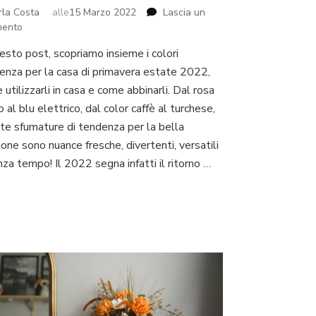
rla Costa
alle
15 Marzo 2022
Lascia un
su
ento
Colori
uesto post, scopriamo insieme i colori
di
enza per la casa di primavera estate 2022,
tendenza
per
utilizzarli in casa e come abbinarli. Dal rosa
la
o al blu elettrico, dal color caffè al turchese,
casa
te sfumature di tendenza per la bella
primavera
one sono nuance fresche, divertenti, versatili
estate
2022
za tempo! Il 2022 segna infatti il ritorno …