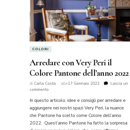
COLORI
Arredare con Very Peri il
Colore Pantone dell’anno 2022
di
Carla Costa
alle
17 Gennaio 2022
Lascia un
su
commento
Arredare
In questo articolo, idee e consigli per arredare e
con
aggiungere nei nostri spazi Very Peri, la nuance
Very
Peri
che Pantone ha scelto come Colore dell’anno
il
2022. Quest’anno Pantone ha fatto la sorpresa
Colore