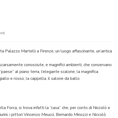
su
nti
Palazzo
Martelli
a
ta Palazzo Martelli a Firenze, un luogo affascinante, un’antica
Firenze
 scarsamente conosciute, e magnifici ambienti, che conservano
e “paese” al piano terra, l’elegante scalone, la magnifica
iallo e rosso, la cappella, il salone da ballo.
a Forca, si trova infatti la “casa” che, per conto di Niccolò e
urini, i pittori Vincenzo Meucci, Bernardo Minozzi e Niccolò