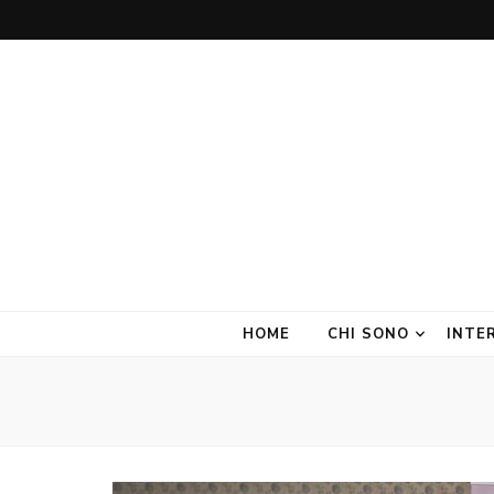
Amate Stanze
Blog di Interior Design e Arredamento
HOME
CHI SONO
INTE