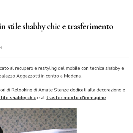
 stile shabby chic e trasferimento
su
i
Workshop
di
recupero
cato al recupero e restyling del mobile con tecnica shabby e
mobile
 palazzo Aggazzotti in centro a Modena.
in
stile
ratori di Relooking di Amate Stanze dedicati alla decorazione e
shabby
tile shabby chic
e al
trasferimento d’immagine
.
chic
e
trasferimento
d’immagine