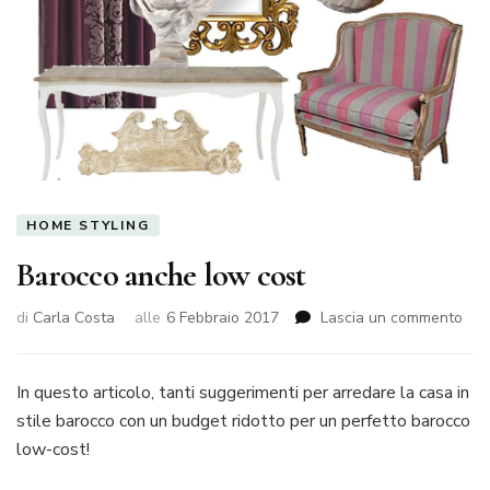
HOME STYLING
Barocco anche low cost
su
di
Carla Costa
alle
6 Febbraio 2017
Lascia un commento
Bar
anc
low
In questo articolo, tanti suggerimenti per arredare la casa in
cos
stile barocco con un budget ridotto per un perfetto barocco
low-cost!