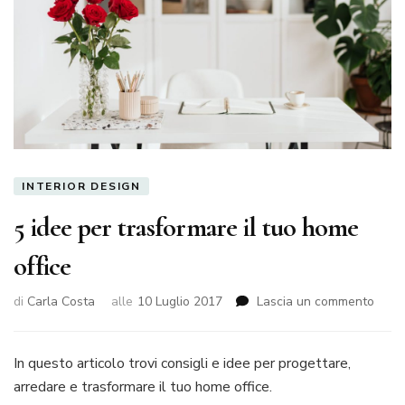
INTERIOR DESIGN
5 idee per trasformare il tuo home
office
su
di
Carla Costa
alle
10 Luglio 2017
Lascia un commento
5
idee
per
In questo articolo trovi consigli e idee per progettare,
trasf
arredare e trasformare il tuo home office.
il