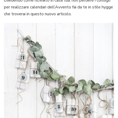
chiedendo come ricrearlo in casa tua, non perdere i consigli
te
per realizzare calendari dell’Avvento fai da te in stile hygge
in
che troverai in questo nuovo articolo.
stile
hygge