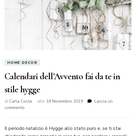
HOME DECOR
Calendari dell’Avvento fai da te in
stile hygge
di
Carla Costa
alle
18 Novembre 2019
Lascia un
su
commento
Calendari
dell’Avvento
fai
Il periodo natalizio è Hygge allo stato puro e, se ti stai
da