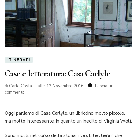
ITINERARI
Case e letteratura: Casa Carlyle
di
Carla Costa
alle
12 Novembre 2016
Lascia un
su
commento
Case
e
letteratura:
Oggi parliamo di Casa Carlyle, un libriccino molto piccolo,
Casa
ma molto interessante, in quanto un inedito di Virginia Wolf.
Carlyle
Sono molti, nel corso della storia, i
testi letterari
che