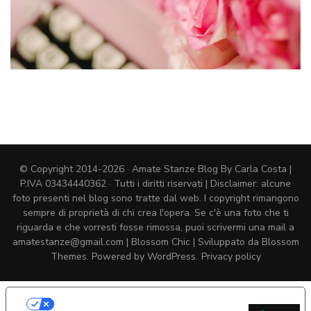
© Copyright 2014-2026 · Amate Stanze Blog By Carla Costa |
P.IVA 03434440362 · Tutti i diritti riservati | Disclaimer: alcune
foto presenti nel blog sono tratte dal web. I copyright rimangono
sempre di proprietà di chi crea l'opera. Se c'è una foto che ti
riguarda e che vorresti fosse rimossa, puoi scrivermi una mail a
amatestanze@gmail.com |
Blossom Chic | Sviluppato da
Blossom
Themes
. Powered by
WordPress
.
Privacy policy
LE TUE PREFERENZE RELATIVE
ALLA PRIVACY