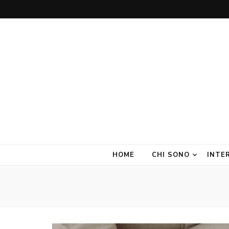
Amate Stanze
Blog di Interior Design e Arredamento
HOME
CHI SONO
INTE