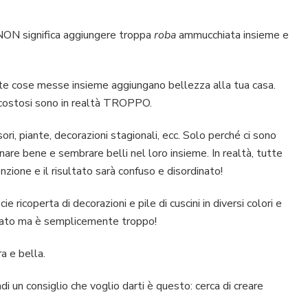
e NON significa aggiungere troppa
roba
ammucchiata insieme e
lte cose messe insieme aggiungano bellezza alla tua casa.
 costosi sono in realtà TROPPO.
ri, piante, decorazioni stagionali, ecc. Solo perché ci sono
onare bene e sembrare belli nel loro insieme. In realtà, tutte
nzione e il risultato sarà confuso e disordinato!
 ricoperta di decorazioni e pile di cuscini in diversi colori e
ficato ma è semplicemente troppo!
a e bella.
i un consiglio che voglio darti è questo: cerca di creare