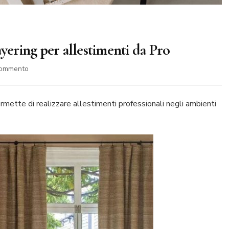
yering per allestimenti da Pro
su
commento
Home
Styling:
la
ermette di realizzare allestimenti professionali negli ambienti
tecnica
del
Layering
per
allestimenti
da
Pro