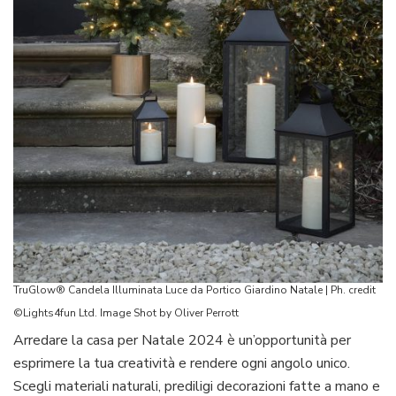
TruGlow® Candela Illuminata Luce da Portico Giardino Natale | Ph. credit
©Lights4fun Ltd. Image Shot by Oliver Perrott
Arredare la casa per Natale 2024 è un’opportunità per
esprimere la tua creatività e rendere ogni angolo unico.
Scegli materiali naturali, prediligi decorazioni fatte a mano e