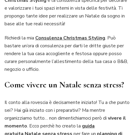
Christmas Styling
è la consulenza specifica per decorare
e valorizzare i tuoi spazi interni in vista delle festività. Ti
propongo tante idee per realizzare un Natale da sogno in
base alle tue reali necessità!
Richiedi la mia
Consulenza Christmas Styling
. Può
bastare un’ora di consulenza per darti le dritte giuste per
rendere la tua casa accogliente e festosa oppure posso
curare personalmente l’allestimento della tua casa o B&B,
negozio o ufficio.
Come vivere un Natale senza stress?
Il conto alla rovescia è decisamente iniziato! Tu a che punto
sei? Hai già iniziato con i preparativi? Ma mentre
organizziamo tutto… non dimentichiamoci però di
vivere il
momento
. Ecco perchè ho creato la
guida
gratuita Natale senza stress
per fare un
planning di