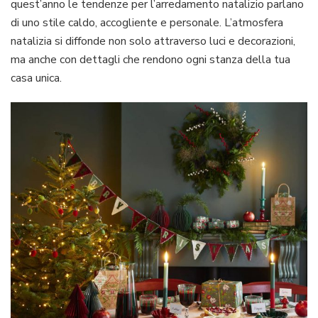
quest’anno le tendenze per l’arredamento natalizio parlano
per
di uno stile caldo, accogliente e personale. L’atmosfera
Natale
natalizia si diffonde non solo attraverso luci e decorazioni,
con
idee
ma anche con dettagli che rendono ogni stanza della tua
di
casa unica.
tendenza
e
fai
da
te