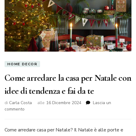
HOME DECOR
Come arredare la casa per Natale con
idee di tendenza e fai da te
di
Carla Costa
alle
16 Dicembre 2024
Lascia un
su
commento
Come
arredare
la
Come arredare casa per Natale? Il Natale è alle porte e
casa