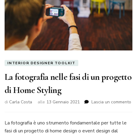
INTERIOR DESIGNER TOOLKIT
La fotografia nelle fasi di un progetto
di Home Styling
su
di
Carla Costa
alle
13 Gennaio 2021
Lascia un commento
La
fot
nel
La fotografia è uno strumento fondamentale per tutte le
fas
fasi di un progetto di home design o event design dal
di