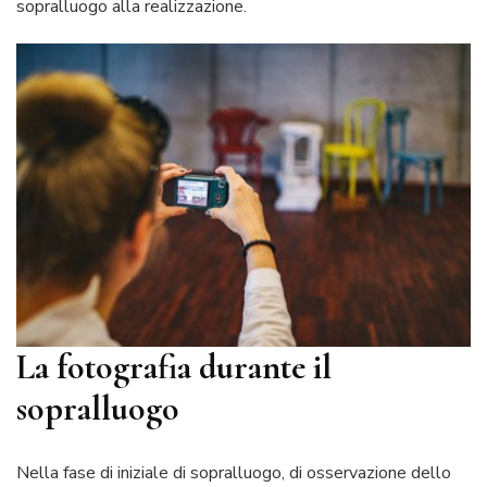
sopralluogo alla realizzazione.
un
pr
di
Ho
Sty
La fotografia durante il
sopralluogo
Nella fase di iniziale di sopralluogo, di osservazione dello